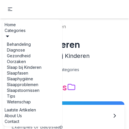
Home
Home
Slaap bij Kinderen
Categories
Slaap bij Kinderen
Behandeling
Diagnose
Examples of Slaap bij Kinderen
Gezondheid
Oorzaken
Slaap bij Kinderen
3
Categories
Slaapfasen
Slaaphygiëne
Subcategories
Slaapproblemen
Slaapstoornissen
Tips
Wetenschap
Laatste Artikelen
Babyslaap
About Us
Contact
Examples of Babyslaap