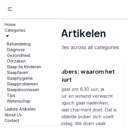
Home
Laatste Artikelen
Categories
Behandeling
Recently updated articles across all categories
Diagnose
Gezondheid
Oorzaken
Slaap bij Kinderen
Schooltijden en pubers: waarom het
Slaapfasen
Slaaphygiëne
elke ochtend schuurt
Slaapproblemen
Stel je voor: je wekker gaat om 6.30 uur, je
Slaapstoornissen
Tips
lichaam voelt als 3.30 uur en iemand verwacht
Wetenschap
dat je binnen een uur logisch gaat nadenken,
Laatste Artikelen
formules oplost en sociaal charmant doet. Dat is
About Us
ongeveer hoe een gemiddelde puber zich voelt
Contact
op een doorsnee schooldag. We doen vaak