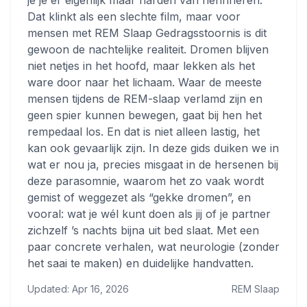
je je er eigenlijk maar flarden van herinneren.
Dat klinkt als een slechte film, maar voor
mensen met REM Slaap Gedragsstoornis is dit
gewoon de nachtelijke realiteit. Dromen blijven
niet netjes in het hoofd, maar lekken als het
ware door naar het lichaam. Waar de meeste
mensen tijdens de REM-slaap verlamd zijn en
geen spier kunnen bewegen, gaat bij hen het
rempedaal los. En dat is niet alleen lastig, het
kan ook gevaarlijk zijn. In deze gids duiken we in
wat er nou ja, precies misgaat in de hersenen bij
deze parasomnie, waarom het zo vaak wordt
gemist of weggezet als “gekke dromen”, en
vooral: wat je wél kunt doen als jij of je partner
zichzelf ’s nachts bijna uit bed slaat. Met een
paar concrete verhalen, wat neurologie (zonder
het saai te maken) en duidelijke handvatten.
Updated: Apr 16, 2026
REM Slaap