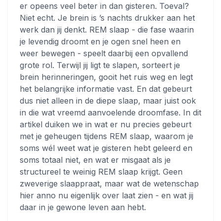
er opeens veel beter in dan gisteren. Toeval?
Niet echt. Je brein is ’s nachts drukker aan het
werk dan jij denkt. REM slaap - die fase waarin
je levendig droomt en je ogen snel heen en
weer bewegen - speelt daarbij een opvallend
grote rol. Terwijl jij ligt te slapen, sorteert je
brein herinneringen, gooit het ruis weg en legt
het belangrijke informatie vast. En dat gebeurt
dus niet alleen in de diepe slaap, maar juist ook
in die wat vreemd aanvoelende droomfase. In dit
artikel duiken we in wat er nu precies gebeurt
met je geheugen tijdens REM slaap, waarom je
soms wél weet wat je gisteren hebt geleerd en
soms totaal niet, en wat er misgaat als je
structureel te weinig REM slaap krijgt. Geen
zweverige slaappraat, maar wat de wetenschap
hier anno nu eigenlijk over laat zien - en wat jij
daar in je gewone leven aan hebt.