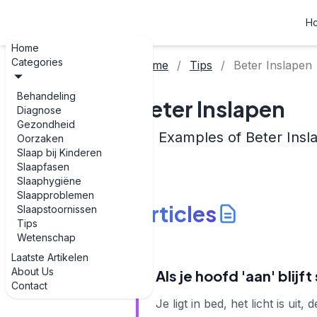
H
Home
Categories
Home
Tips
Beter Inslapen
Behandeling
Beter Inslapen
Diagnose
Gezondheid
Examples of Beter Insl
Oorzaken
Slaap bij Kinderen
Slaapfasen
Slaaphygiëne
Slaapproblemen
Articles
Slaapstoornissen
Tips
Wetenschap
Laatste Artikelen
About Us
Als je hoofd 'aan' blijf
Contact
Je ligt in bed, het licht is uit, 