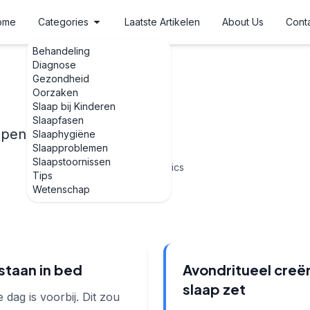
ome
Categories
Laatste Artikelen
About Us
Cont
Behandeling
Diagnose
Gezondheid
Oorzaken
Slaap bij Kinderen
Slaapfasen
apen
Slaaphygiëne
Slaapproblemen
Slaapstoornissen
29
Topics
Tips
Wetenschap
t staan in bed
Avondritueel creër
slaap zet
de dag is voorbij. Dit zou